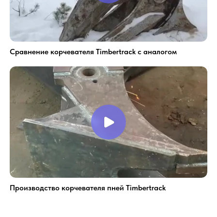
Сравнение корчевателя Timbertrack с аналогом
Производство корчевателя пней Timbertrack