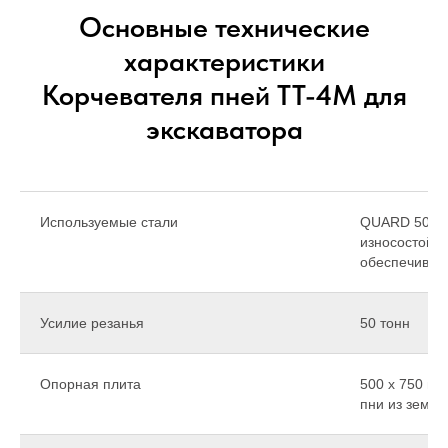
Основные технические
характеристики
Корчевателя пней ТТ-4М для
экскаватора
Используемые стали
QUARD 500, 
износостойк
обеспечивает
Усилие резанья
50 тонн
Опорная плита
500 х 750 мм
пни из земли,