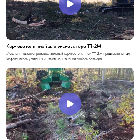
Корчеватель пней для экскаватора ТТ-2М
Мощный и высокопроизводительный корчеватель пней ТT-2М предназначен для
эффективного удаления и измельчениях пней любого размера.