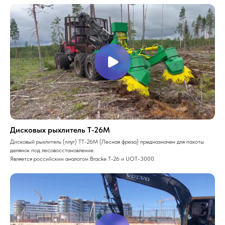
Дисковых рыхлитель Т-26М
Дисковый рыхлитель (плуг) ТТ-26М (Лесная фреза) предназначен для пахоты
делянок под лесовосстановление.
Является российским аналогом Bracke Т-26 и UOT-3000.